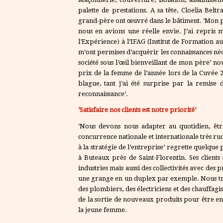
palette de prestations. A sa tête, Cloelia Belt
grand-père ont œuvré dans le bâtiment. ‘Mon p
nous en avions une réelle envie. J’ai repris 
l’Expérience) à l’IFAG (Institut de Formation a
m’ont permises d’acquérir les connaissances néces
société sous l’œil bienveillant de mon père’ 
prix de la femme de l’année lors de la Cuvée 20
blague, tant j’ai été surprise par la remise 
reconnaissance’.
‘Satisfaire nos clients est notre priorité’
‘Nous devons nous adapter au quotidien, être 
concurrence nationale et internationale très r
à la stratégie de l’entreprise’ regrette quelque p
à Buteaux près de Saint-Florentin. Ses clients s
industries mais aussi des collectivités avec de
une grange en un duplex par exemple. Nous trav
des plombiers, des électriciens et des chauffag
de la sortie de nouveaux produits pour être en 
la jeune femme.