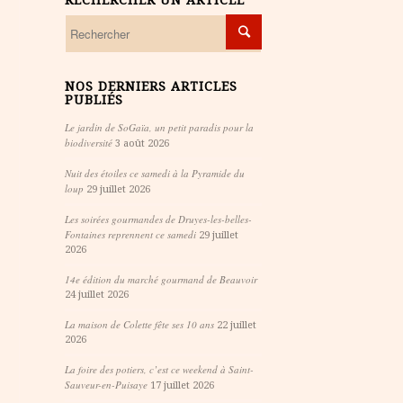
RECHERCHER UN ARTICLE
NOS DERNIERS ARTICLES
PUBLIÉS
Le jardin de SoGaïa, un petit paradis pour la
biodiversité
3 août 2026
Nuit des étoiles ce samedi à la Pyramide du
loup
29 juillet 2026
Les soirées gourmandes de Druyes-les-belles-
Fontaines reprennent ce samedi
29 juillet
2026
14e édition du marché gourmand de Beauvoir
24 juillet 2026
La maison de Colette fête ses 10 ans
22 juillet
2026
La foire des potiers, c’est ce weekend à Saint-
Sauveur-en-Puisaye
17 juillet 2026