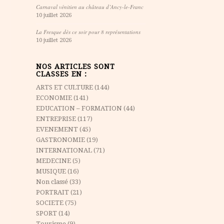
Carnaval vénitien au château d’Ancy-le-Franc
10 juillet 2026
La Fresque dès ce soir pour 8 représentations
10 juillet 2026
NOS ARTICLES SONT
CLASSES EN :
ARTS ET CULTURE
(144)
ECONOMIE
(141)
EDUCATION – FORMATION
(44)
ENTREPRISE
(117)
EVENEMENT
(45)
GASTRONOMIE
(19)
INTERNATIONAL
(71)
MEDECINE
(5)
MUSIQUE
(16)
Non classé
(33)
PORTRAIT
(21)
SOCIETE
(75)
SPORT
(14)
Tourisme
(9)