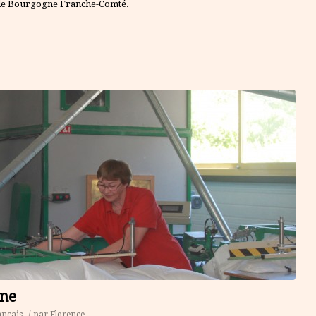
is de Bourgogne Franche-Comté.
nne
ançais
/
par
Florence