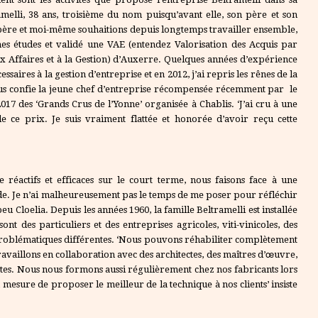
ramelli, 38 ans, troisième du nom puisqu’avant elle, son père et son
ère et moi-même souhaitions depuis longtemps travailler ensemble,
mes études et validé une VAE (entendez Valorisation des Acquis par
ux Affaires et à la Gestion) d’Auxerre. Quelques années d’expérience
saires à la gestion d’entreprise et en 2012, j’ai repris les rênes de la
nous confie la jeune chef d’entreprise récompensée récemment par le
17 des ‘Grands Crus de l’Yonne’ organisée à Chablis. ‘J’ai cru à une
de ce prix. Je suis vraiment flattée et honorée d’avoir reçu cette
réactifs et efficaces sur le court terme, nous faisons face à une
ude. Je n’ai malheureusement pas le temps de me poser pour réfléchir
eu Cloelia. Depuis les années 1960, la famille Beltramelli est installée
ont des particuliers et des entreprises agricoles, viti-vinicoles, des
s problématiques différentes. ‘Nous pouvons réhabiliter complètement
aillons en collaboration avec des architectes, des maîtres d’œuvre,
istes. Nous nous formons aussi régulièrement chez nos fabricants lors
mesure de proposer le meilleur de la technique à nos clients’ insiste