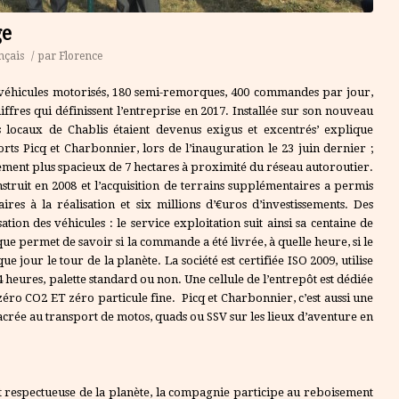
ge
nçais
/
par
Florence
 véhicules motorisés, 180 semi-remorques, 400 commandes par jour,
iffres qui définissent l’entreprise en 2017. Installée sur son nouveau
 locaux de Chablis étaient devenus exigus et excentrés’ explique
ts Picq et Charbonnier, lors de l’inauguration le 23 juin dernier ;
ement plus spacieux de 7 hectares à proximité du réseau autoroutier.
truit en 2008 et l’acquisition de terrains supplémentaires a permis
res à la réalisation et six millions d’€uros d’investissements. Des
ion des véhicules : le service exploitation suit ainsi sa centaine de
ue permet de savoir si la commande a été livrée, à quelle heure, si le
 jour le tour de la planète. La société est certifiée ISO 2009, utilise
4 heures, palette standard ou non. Une cellule de l’entrepôt est dédiée
zéro CO2 ET zéro particule fine. Picq et Charbonnier, c’est aussi une
rée au transport de motos, quads ou SSV sur les lieux d’aventure en
t respectueuse de la planète, la compagnie participe au reboisement