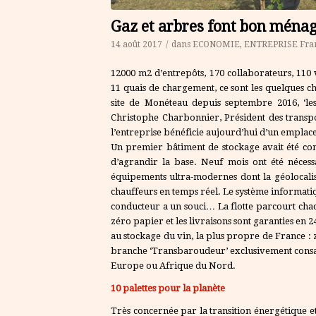
Gaz et arbres font bon ména
14 août 2017
/
dans
ECONOMIE
,
ENTREPRISE
Fra
12000 m2 d’entrepôts, 170 collaborateurs, 110
11 quais de chargement, ce sont les quelques ch
site de Monéteau depuis septembre 2016, ‘les
Christophe Charbonnier, Président des transpor
l’entreprise bénéficie aujourd’hui d’un emplac
Un premier bâtiment de stockage avait été cons
d’agrandir la base. Neuf mois ont été nécessai
équipements ultra-modernes dont la géolocalisat
chauffeurs en temps réel. Le système informatiq
conducteur a un souci… La flotte parcourt chaque
zéro papier et les livraisons sont garanties en 2
au stockage du vin, la plus propre de France : 
branche ‘Transbaroudeur’ exclusivement consac
Europe ou Afrique du Nord.
10 palettes pour la planète
Très concernée par la transition énergétique e