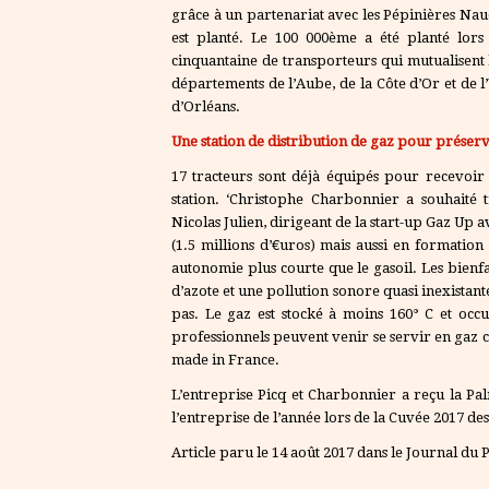
grâce à un partenariat avec les Pépinières Naud
est planté. Le 100 000ème a été planté lors
cinquantaine de transporteurs qui mutualisent l
départements de l’Aube, de la Côte d’Or et de l
d’Orléans.
Une station de distribution de gaz pour prése
17 tracteurs sont déjà équipés pour recevoir
station. ‘Christophe Charbonnier a souhaité 
Nicolas Julien, dirigeant de la start-up Gaz Up 
(1.5 millions d’€uros) mais aussi en formatio
autonomie plus courte que le gasoil. Les bienf
d’azote et une pollution sonore quasi inexista
pas. Le gaz est stocké à moins 160° C et occu
professionnels peuvent venir se servir en gaz 
made in France.
L’entreprise Picq et Charbonnier a reçu la Pal
l’entreprise de l’année lors de la Cuvée 2017 de
Article paru le 14 août 2017 dans le Journal d