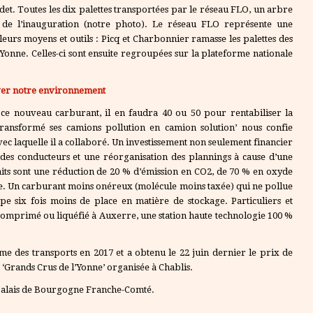
et. Toutes les dix palettes transportées par le réseau FLO, un arbre
 de l’inauguration (notre photo). Le réseau FLO représente une
eurs moyens et outils : Picq et Charbonnier ramasse les palettes des
’Yonne. Celles-ci sont ensuite regroupées sur la plateforme nationale
rver notre environnement
 ce nouveau carburant, il en faudra 40 ou 50 pour rentabiliser la
transformé ses camions pollution en camion solution’ nous confie
avec laquelle il a collaboré. Un investissement non seulement financier
n des conducteurs et une réorganisation des plannings à cause d’une
aits sont une réduction de 20 % d’émission en CO2, de 70 % en oxyde
nte. Un carburant moins onéreux (molécule moins taxée) qui ne pollue
pe six fois moins de place en matière de stockage. Particuliers et
comprimé ou liquéfié à Auxerre, une station haute technologie 100 %
me des transports en 2017 et a obtenu le 22 juin dernier le prix de
s ‘Grands Crus de l’Yonne’ organisée à Chablis.
u Palais de Bourgogne Franche-Comté.