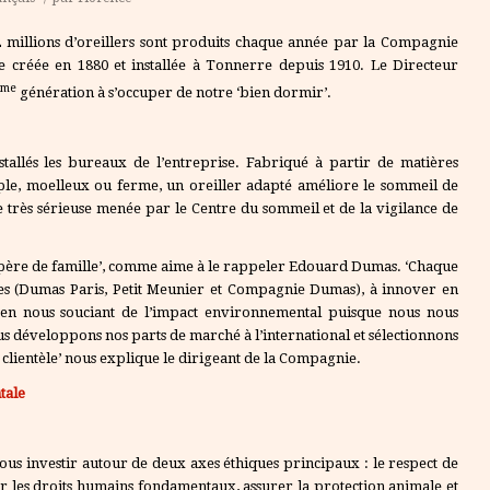
 2 millions d’oreillers sont produits chaque année par la Compagnie
 créée en 1880 et installée à Tonnerre depuis 1910. Le Directeur
ème
génération à s’occuper de notre ‘bien dormir’.
nstallés les bureaux de l’entreprise. Fabriqué à partir de matières
uple, moelleux ou ferme, un oreiller adapté améliore le sommeil de
très sérieuse menée par le Centre du sommeil et de la vigilance de
n père de famille’, comme aime à le rappeler Edouard Dumas. ‘Chaque
es (Dumas Paris, Petit Meunier et Compagnie Dumas), à innover en
en nous souciant de l’impact environnemental puisque nous nous
 développons nos parts de marché à l’international et sélectionnons
e clientèle’ nous explique le dirigeant de la Compagnie.
tale
us investir autour de deux axes éthiques principaux : le respect de
r les droits humains fondamentaux, assurer la protection animale et