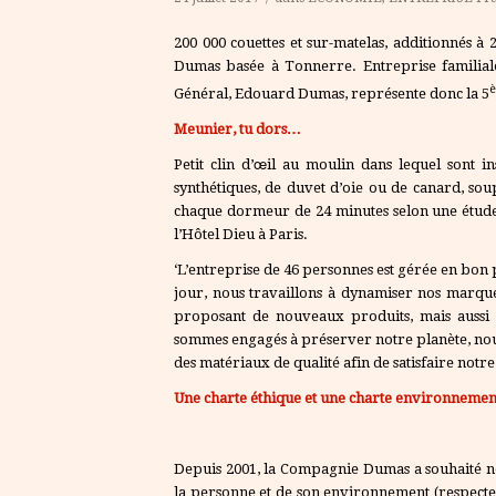
200 000 couettes et sur-matelas, additionnés à
Dumas basée à Tonnerre. Entreprise familiale
Général, Edouard Dumas, représente donc la 5
Meunier, tu dors…
Petit clin d’œil au moulin dans lequel sont i
synthétiques, de duvet d’oie ou de canard, so
chaque dormeur de 24 minutes selon une étude 
l’Hôtel Dieu à Paris.
‘L’entreprise de 46 personnes est gérée en bo
jour, nous travaillons à dynamiser nos marqu
proposant de nouveaux produits, mais aussi 
sommes engagés à préserver notre planète, nous
des matériaux de qualité afin de satisfaire notr
Une charte éthique et une charte environnemen
Depuis 2001, la Compagnie Dumas a souhaité no
la personne et de son environnement (respecte