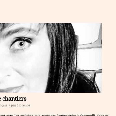
e chantiers
nçais
/
par
Florence
ent sont les activités que propose l’entreprise Beltramelli dans sa