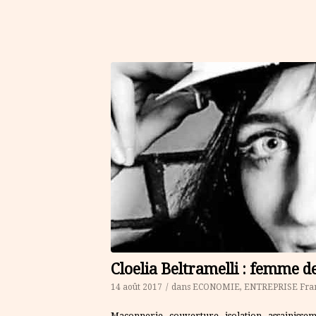
Cloelia Beltramelli : femme d
14 août 2017
/
dans
ECONOMIE
,
ENTREPRISE
Fra
Maçonnerie, couverture, isolation, assainissem