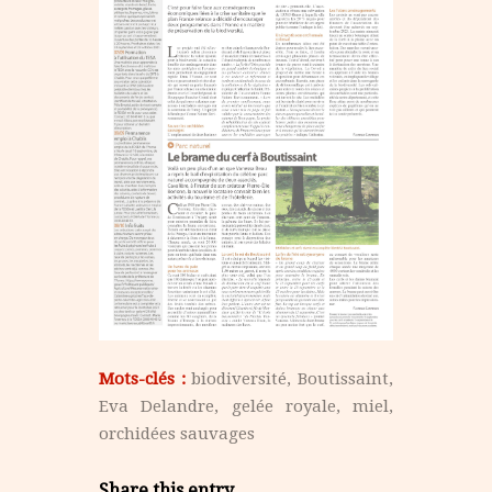
Mots-clés :
biodiversité
,
Boutissaint
,
Eva Delandre
,
gelée royale
,
miel
,
orchidées sauvages
Share this entry