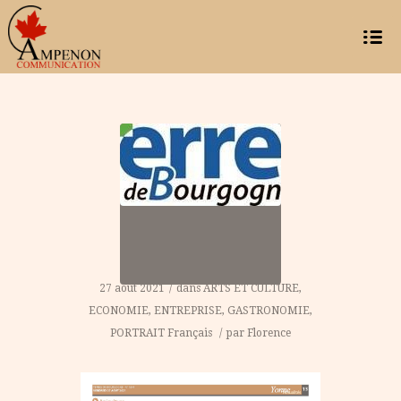
27 août 2021
/
dans
ARTS ET CULTURE
,
ECONOMIE
,
ENTREPRISE
,
GASTRONOMIE
,
PORTRAIT
Français
/
par
Florence